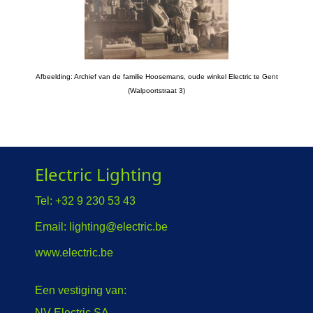
Afbeelding: Archief van de familie Hoosemans, oude winkel Electric te Gent
(Walpoortstraat 3)
Electric Lighting
Tel: +32 9 230 53 43
Email:
lighting@electric.be
www.electric.be
Een vestiging van:
NV Electric SA